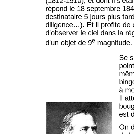
(1812-1910), et dont il s'éta
répond le 18 septembre 1846
destinataire 5 jours plus tar
diligence…). Et il profite d
d'observer le ciel dans la rég
e
d'un objet de 9
magnitude.
Se s
poin
même
bingo
à mo
Il a
boug
est 
On d