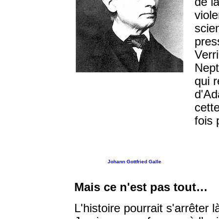
de la
viol
scie
pres
Verr
Nept
qui 
d'Ad
cett
fois
Johann Gottfried Galle
Mais ce n'est pas tout…
L'histoire pourrait s'arrêter l