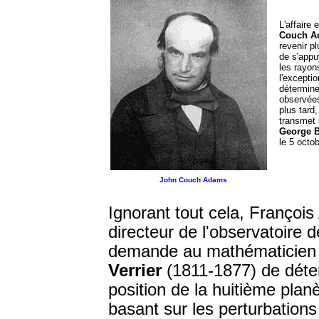
L'affaire
Couch A
revenir pl
de s'appu
les rayon
l'excepti
déterminer
observées
plus tard,
transmet 
George B
le 5 octob
John Couch Adams
Ignorant tout cela, François
directeur de l'observatoire d
demande au mathématicie
Verrier
(1811-1877) de déte
position de la huitième plan
basant sur les perturbations