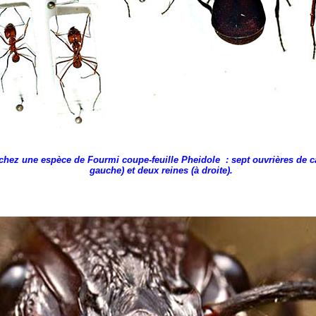
ez une espèce de Fourmi coupe-feuille Pheidole : sept ouvrières de cas
gauche) et deux reines (à droite).