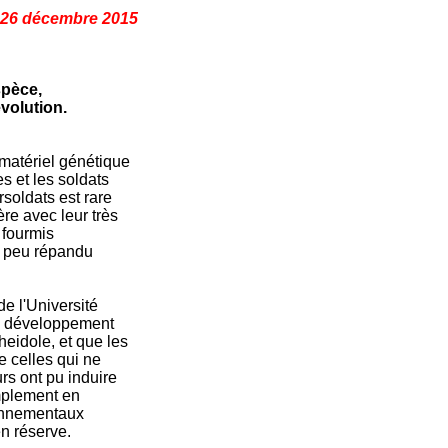
26 décembre 2015
spèce,
volution.
matériel génétique
s et les soldats
rsoldats est rare
ère avec leur très
 fourmis
s peu répandu
e l'Université
du développement
eidole, et que les
e celles qui ne
rs ont pu induire
mplement en
ronnementaux
n réserve.