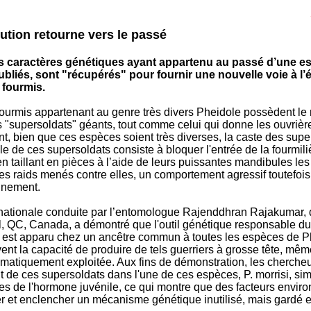
ution retourne vers le passé
s caractères génétiques ayant appartenu au passé d’une e
liés, sont "récupérés" pour fournir une nouvelle voie à l’é
 fourmis.
ourmis appartenant au genre très divers Pheidole possèdent le 
 "supersoldats" géants, tout comme celui qui donne les ouvrière
nt, bien que ces espèces soient très diverses, la caste des supe
ôle de ces supersoldats consiste à bloquer l'entrée de la fourmili
 en taillant en pièces à l’aide de leurs puissantes mandibules les
s raids menés contre elles, un comportement agressif toutefoi
nnement.
nationale conduite par l’entomologue Rajenddhran Rajakumar, d
l, QC, Canada, a démontré que l'outil génétique responsable 
 est apparu chez un ancêtre commun à toutes les espèces de Ph
ent la capacité de produire de tels guerriers à grosse tête, mêm
ématiquement exploitée. Aux fins de démonstration, les chercheu
 de ces supersoldats dans l'une de ces espèces, P. morrisi, si
rves de l'hormone juvénile, ce qui montre que des facteurs envi
r et enclencher un mécanisme génétique inutilisé, mais gardé e