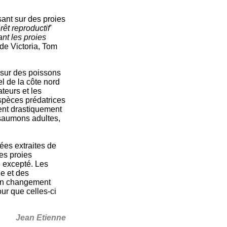
sant sur des proies
rêt reproductif'
ant les proies
 de Victoria, Tom
 sur des poissons
l de la côte nord
teurs et les
spèces prédatrices
ent drastiquement
 saumons adultes,
ées extraites de
es proies
e excepté. Les
ge et des
 un changement
our que celles-ci
Jean Etienne