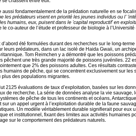
e se chassent entre eux.
e aussi fondamentalement de la prédation naturelle en se focali
e les prédateurs visent en priorité les jeunes individus ou l' 'inté
les humains, eux, puisent dans le 'capital reproductif' en exploit
e le co-auteur de l’étude et professeur de biologie à l’Université
 d’abord été formulées durant des recherches sur le long-terme
r leurs prédateurs, dans un lac isolé de Haida Gwaii, un archipe
ritannique. Tom Reimchen y a démontré que les poissons préda
s pêchent une très grande majorité de poissons juvéniles. 22 e
jointement que 2% des poissons adultes. Ces résultats contrast
s humains de pêche, qui se concentrent exclusivement sur les
 plus des populations migrantes.
clut 2125 évaluations de taux d’exploitation, basées sur les donn
aux de recherche. La série de données analyse la vie sauvage, l
 systèmes de pêche de tous les continents et océans, Antarctiqu
 sur un appel urgent à l’exploitation durable de la faune sauva
utiques. Un modèle véritablement durable signifierait pour eux
que et institutionnel, fixant des limites aux activités humaines p
tage sur le comportement des prédateurs naturels.