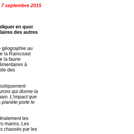
7 septembre 2015
pliquer en quoi
ilaires des autres
de géographie au
de la Raincoast
e la faune
limentaires à
able des
aboliquement
urces qui donne la
main. L’impact que
 planète porte le
néralement les
rs marins. Les
lus chassés par les