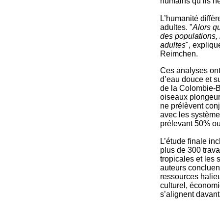
humains qu’ils n
L’humanité diffèr
adultes. "
Alors qu
des populations, 
adultes
", expliqu
Reimchen.
Ces analyses ont
d’eau douce et su
de la Colombie-B
oiseaux plongeur
ne prélèvent con
avec les système
prélevant 50% ou
L’étude finale in
plus de 300 trav
tropicales et les
auteurs concluent
ressources halie
culturel, économi
s’alignent davan