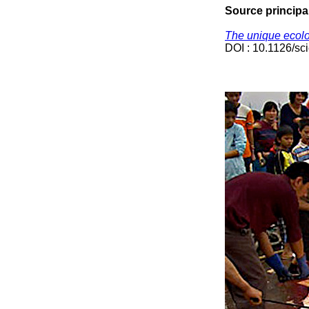
Source principal
The unique ecolo
DOI : 10.1126/sc