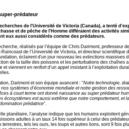
super-prédateur
cherches de l'Université de Victoria (Canada), a tenté d'ex
 chasse et de pêche de l'Homme différaient des activités sim
nt eux aussi considérés comme des prédateurs.
echerche, réalisés par l’équipe de Chris Darimont, professeur 
-Raincoast de l’Université de Victoria, et directeur scientifique 
ndation, éclairent d'un jour nouveau les extinctions massives d
tion de la taille des poissons et les perturbations des chaînes a
e et viennent en renfort d’un appel insistant à l’exploitation dur
lles.
tion, Darimont et son équipe avancent : "
Notre technologie, di
er nos systèmes d’économie mondiale et notre gestion des resso
éfices à court terme ont donné naissance au super prédateur hu
es écosystèmes est aussi extrême que notre comportement, et la
 domination prédatrice
".
lle planétaire, l'analyse indique que les humains exploitent gé
issons adultes à un taux 14 fois supérieur à celui des prédateu
terrestres, tels les ours, les loups et autres lions, sont 9 fois p