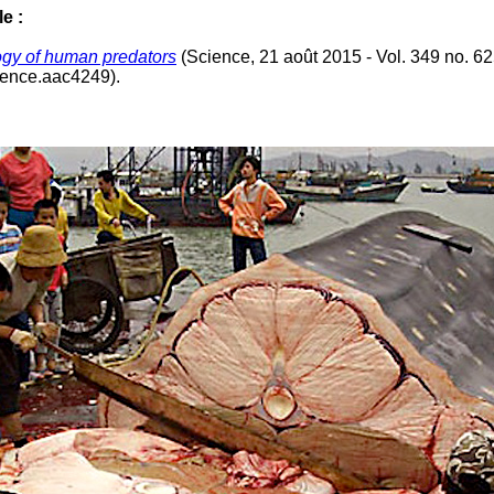
e :
gy of human predators
(Science, 21 août 2015 - Vol. 349 no. 6
ience.aac4249).